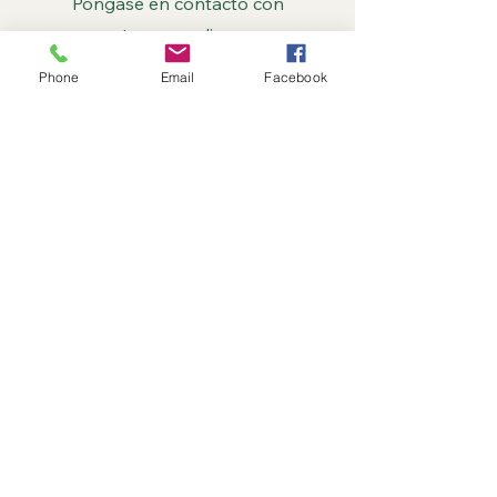
Póngase en contacto con
nosotros y explique sus
necesidades en detalle
Phone
Email
Facebook
First Name
Last Name
Email
Message