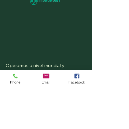
Operamos a nivel mundial y
consideramos proyectos en cualquier
zona geográfica. Tenemos bases en:
Phone
Email
Facebook
Birmingham, Midlands
Occidentales, Reino Unido
Condado de Brunswick, Virginia,
Estados Unidos
Frisia, Países Bajos, UE
Minamichita, Japón, Asia ??