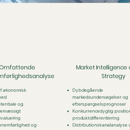
Omfattende
Market Intelligence 
førlighedsanalyse
Strategy
af økonomisk
Dybdegående
hed
markedsundersøgelser og
entiale og
efterspørgselsprognoser
cemæssigt
Konkurrencedygtig positio
valuering
produktdifferentiering
nnemførlighed og
Distributionskanalanalyse 