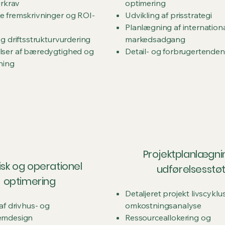
urkrav
optimering
 fremskrivninger og ROI-
Udvikling af prisstrategi
Planlægning af internation
g driftsstrukturvurdering
markedsadgang
ser af bæredygtighed og
Detail- og forbrugertende
ning
Projektplanlægni
isk og operationel
udførelsesstø
optimering
Detaljeret projekt livscyklu
af drivhus- og
omkostningsanalyse
emdesign
Ressourceallokering og