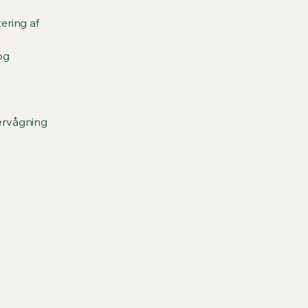
ering af
og
ervågning