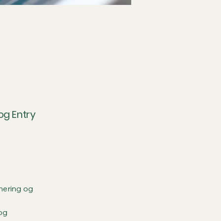
og Entry
nering og
og