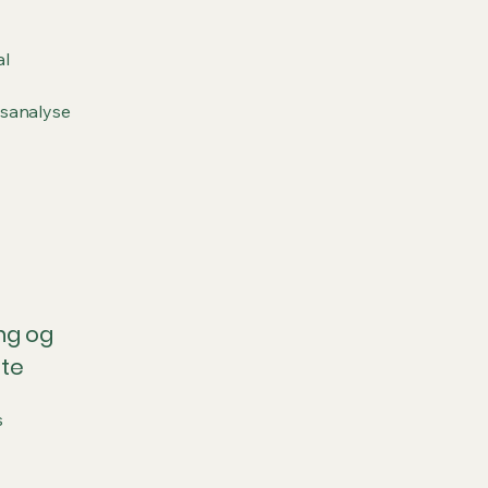
al
nsanalyse
ng og
tte
s