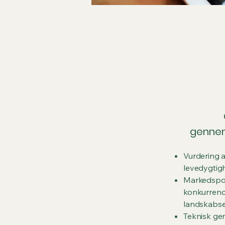
gennem
Vurdering 
levedygtig
Markedspot
konkurren
landskabse
Teknisk ge