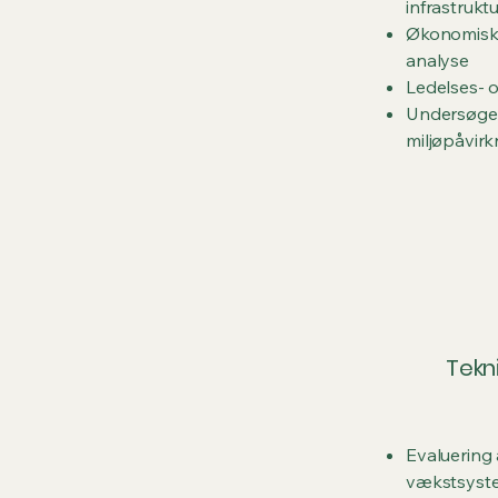
infrastrukt
Økonomiske
analyse
Ledelses- o
Undersøgel
miljøpåvirk
Tekn
Evaluering 
vækstsyst