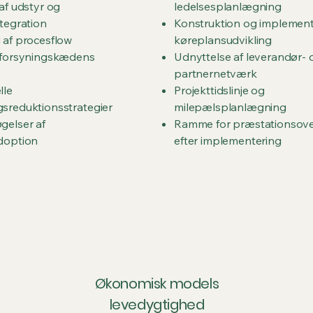
af udstyr og
ledelsesplanlægning
tegration
Konstruktion og implement
 af procesflow
køreplansudvikling
 forsyningskædens
Udnyttelse af leverandør- 
partnernetværk
lle
Projekttidslinje og
sreduktionsstrategier
milepælsplanlægning
gelser af
Ramme for præstationsov
doption
efter implementering
Økonomisk models
levedygtighed