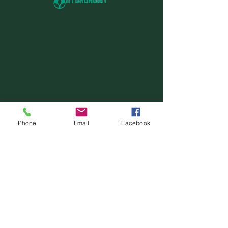
我们在全球开展业务，并考虑任何地区
Phone
Email
Facebook
的项目。我们的基地位于：
英国西米德兰兹郡伯明翰
美国弗吉尼亚州布伦瑞克县
弗里斯兰省，荷兰，欧盟
南知多市，日本，亚洲??
Advice@hydronomy.net
英国：+44
121 286 2280